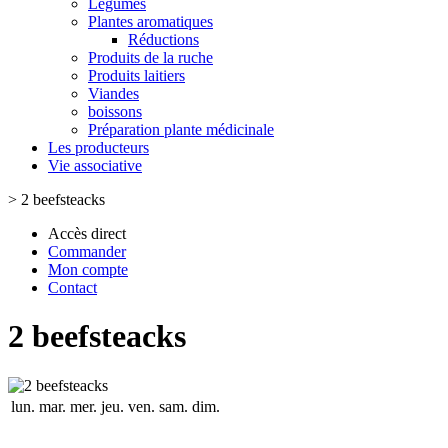
Légumes
Plantes aromatiques
Réductions
Produits de la ruche
Produits laitiers
Viandes
boissons
Préparation plante médicinale
Les producteurs
Vie associative
>
2 beefsteacks
Accès direct
Commander
Mon compte
Contact
2 beefsteacks
lun.
mar.
mer.
jeu.
ven.
sam.
dim.