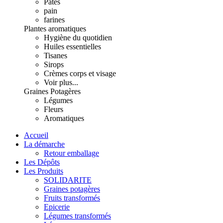
Pâtes
pain
farines
Plantes aromatiques
Hygiène du quotidien
Huiles essentielles
Tisanes
Sirops
Crèmes corps et visage
Voir plus...
Graines Potagères
Légumes
Fleurs
Aromatiques
Accueil
La démarche
Retour emballage
Les Dépôts
Les Produits
SOLIDARITE
Graines potagères
Fruits transformés
Epicerie
Légumes transformés