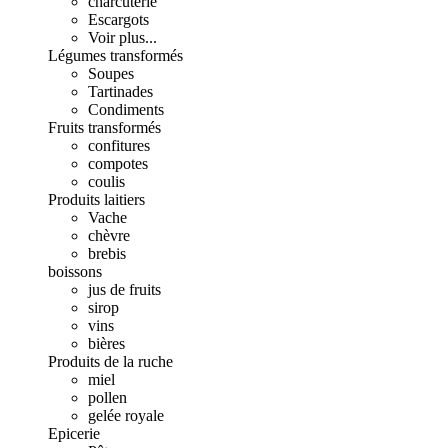
charcuterie
Escargots
Voir plus...
Légumes transformés
Soupes
Tartinades
Condiments
Fruits transformés
confitures
compotes
coulis
Produits laitiers
Vache
chèvre
brebis
boissons
jus de fruits
sirop
vins
bières
Produits de la ruche
miel
pollen
gelée royale
Epicerie