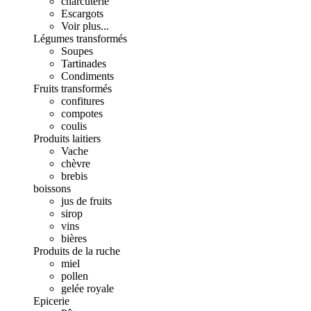
charcuterie
Escargots
Voir plus...
Légumes transformés
Soupes
Tartinades
Condiments
Fruits transformés
confitures
compotes
coulis
Produits laitiers
Vache
chèvre
brebis
boissons
jus de fruits
sirop
vins
bières
Produits de la ruche
miel
pollen
gelée royale
Epicerie