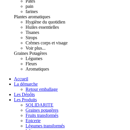
Pâtes
pain
farines
Plantes aromatiques
Hygiène du quotidien
Huiles essentielles
Tisanes
Sirops
Crèmes corps et visage
Voir plus...
Graines Potagères
Légumes
Fleurs
Aromatiques
Accueil
La démarche
Retour emballage
Les Dépôts
Les Produits
SOLIDARITE
Graines potagères
Fruits transformés
Epicerie
Légumes transformés