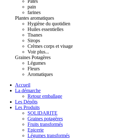
Pâtes
pain
farines
Plantes aromatiques
Hygiène du quotidien
Huiles essentielles
Tisanes
Sirops
Crèmes corps et visage
Voir plus...
Graines Potagères
Légumes
Fleurs
Aromatiques
Accueil
La démarche
Retour emballage
Les Dépôts
Les Produits
SOLIDARITE
Graines potagères
Fruits transformés
Epicerie
Légumes transformés