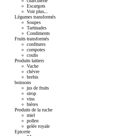
charcuterie
Escargots
Voir plus...
Légumes transformés
Soupes
Tartinades
Condiments
Fruits transformés
confitures
compotes
coulis
Produits laitiers
Vache
chèvre
brebis
boissons
jus de fruits
sirop
vins
bières
Produits de la ruche
miel
pollen
gelée royale
Epicerie