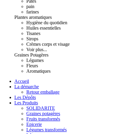
Pâtes
pain
farines
Plantes aromatiques
Hygiène du quotidien
Huiles essentielles
Tisanes
Sirops
Crèmes corps et visage
Voir plus...
Graines Potagères
Légumes
Fleurs
Aromatiques
Accueil
La démarche
Retour emballage
Les Dépôts
Les Produits
SOLIDARITE
Graines potagères
Fruits transformés
Epicerie
Légumes transformés