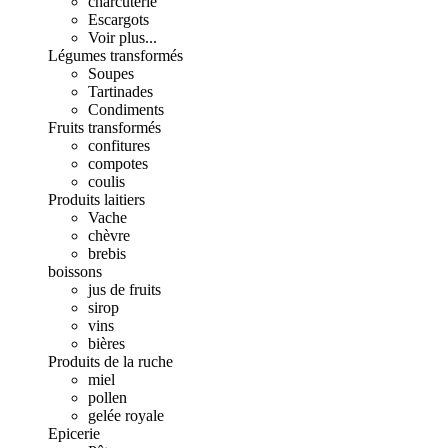
charcuterie
Escargots
Voir plus...
Légumes transformés
Soupes
Tartinades
Condiments
Fruits transformés
confitures
compotes
coulis
Produits laitiers
Vache
chèvre
brebis
boissons
jus de fruits
sirop
vins
bières
Produits de la ruche
miel
pollen
gelée royale
Epicerie