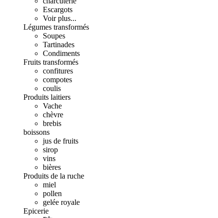
charcuterie
Escargots
Voir plus...
Légumes transformés
Soupes
Tartinades
Condiments
Fruits transformés
confitures
compotes
coulis
Produits laitiers
Vache
chèvre
brebis
boissons
jus de fruits
sirop
vins
bières
Produits de la ruche
miel
pollen
gelée royale
Epicerie