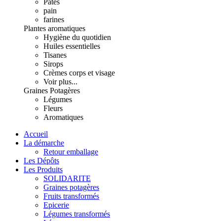
Pâtes
pain
farines
Plantes aromatiques
Hygiène du quotidien
Huiles essentielles
Tisanes
Sirops
Crèmes corps et visage
Voir plus...
Graines Potagères
Légumes
Fleurs
Aromatiques
Accueil
La démarche
Retour emballage
Les Dépôts
Les Produits
SOLIDARITE
Graines potagères
Fruits transformés
Epicerie
Légumes transformés