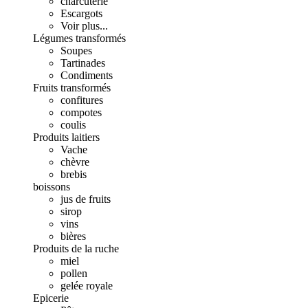
charcuterie
Escargots
Voir plus...
Légumes transformés
Soupes
Tartinades
Condiments
Fruits transformés
confitures
compotes
coulis
Produits laitiers
Vache
chèvre
brebis
boissons
jus de fruits
sirop
vins
bières
Produits de la ruche
miel
pollen
gelée royale
Epicerie