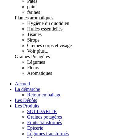
Pâtes
pain
farines
Plantes aromatiques
Hygiène du quotidien
Huiles essentielles
Tisanes
Sirops
Crèmes corps et visage
Voir plus...
Graines Potagères
Légumes
Fleurs
Aromatiques
Accueil
La démarche
Retour emballage
Les Dépôts
Les Produits
SOLIDARITE
Graines potagères
Fruits transformés
Epicerie
Légumes transformés