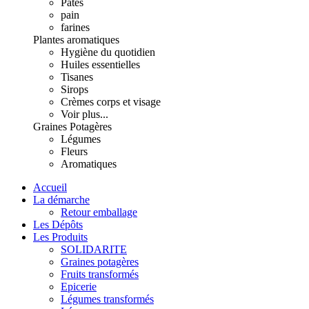
Pâtes
pain
farines
Plantes aromatiques
Hygiène du quotidien
Huiles essentielles
Tisanes
Sirops
Crèmes corps et visage
Voir plus...
Graines Potagères
Légumes
Fleurs
Aromatiques
Accueil
La démarche
Retour emballage
Les Dépôts
Les Produits
SOLIDARITE
Graines potagères
Fruits transformés
Epicerie
Légumes transformés