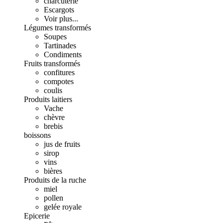
charcuterie
Escargots
Voir plus...
Légumes transformés
Soupes
Tartinades
Condiments
Fruits transformés
confitures
compotes
coulis
Produits laitiers
Vache
chèvre
brebis
boissons
jus de fruits
sirop
vins
bières
Produits de la ruche
miel
pollen
gelée royale
Epicerie