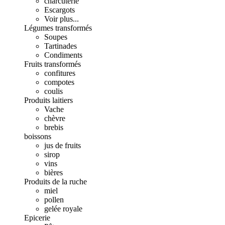
charcuterie
Escargots
Voir plus...
Légumes transformés
Soupes
Tartinades
Condiments
Fruits transformés
confitures
compotes
coulis
Produits laitiers
Vache
chèvre
brebis
boissons
jus de fruits
sirop
vins
bières
Produits de la ruche
miel
pollen
gelée royale
Epicerie