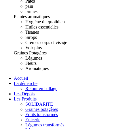
Pâtes
pain
farines
Plantes aromatiques
Hygiène du quotidien
Huiles essentielles
Tisanes
Sirops
Crèmes corps et visage
Voir plus...
Graines Potagères
Légumes
Fleurs
Aromatiques
Accueil
La démarche
Retour emballage
Les Dépôts
Les Produits
SOLIDARITE
Graines potagères
Fruits transformés
Epicerie
Légumes transformés