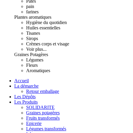
Pâtes
pain
farines
Plantes aromatiques
Hygiène du quotidien
Huiles essentielles
Tisanes
Sirops
Crèmes corps et visage
Voir plus...
Graines Potagères
Légumes
Fleurs
Aromatiques
Accueil
La démarche
Retour emballage
Les Dépôts
Les Produits
SOLIDARITE
Graines potagères
Fruits transformés
Epicerie
Légumes transformés