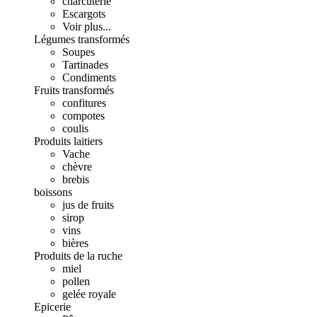
charcuterie
Escargots
Voir plus...
Légumes transformés
Soupes
Tartinades
Condiments
Fruits transformés
confitures
compotes
coulis
Produits laitiers
Vache
chèvre
brebis
boissons
jus de fruits
sirop
vins
bières
Produits de la ruche
miel
pollen
gelée royale
Epicerie