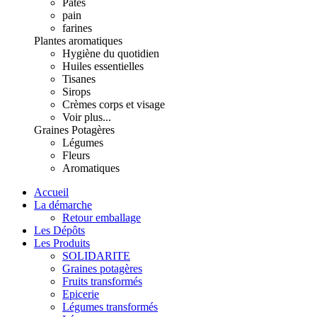
Pâtes
pain
farines
Plantes aromatiques
Hygiène du quotidien
Huiles essentielles
Tisanes
Sirops
Crèmes corps et visage
Voir plus...
Graines Potagères
Légumes
Fleurs
Aromatiques
Accueil
La démarche
Retour emballage
Les Dépôts
Les Produits
SOLIDARITE
Graines potagères
Fruits transformés
Epicerie
Légumes transformés