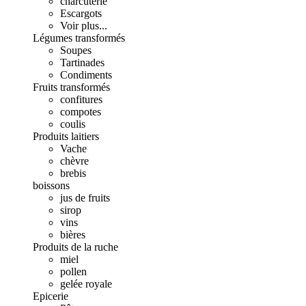
charcuterie
Escargots
Voir plus...
Légumes transformés
Soupes
Tartinades
Condiments
Fruits transformés
confitures
compotes
coulis
Produits laitiers
Vache
chèvre
brebis
boissons
jus de fruits
sirop
vins
bières
Produits de la ruche
miel
pollen
gelée royale
Epicerie