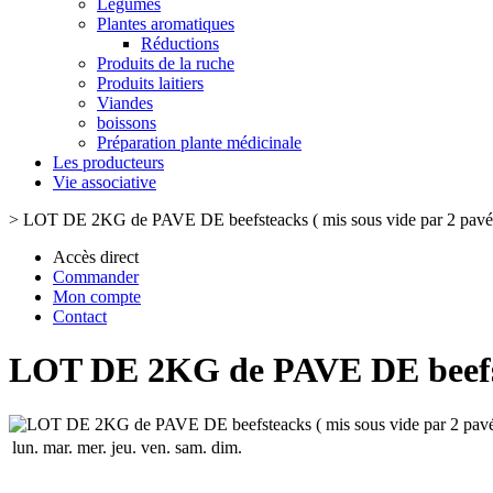
Légumes
Plantes aromatiques
Réductions
Produits de la ruche
Produits laitiers
Viandes
boissons
Préparation plante médicinale
Les producteurs
Vie associative
>
LOT DE 2KG de PAVE DE beefsteacks ( mis sous vide par 2 pavé
Accès direct
Commander
Mon compte
Contact
LOT DE 2KG de PAVE DE beefste
lun.
mar.
mer.
jeu.
ven.
sam.
dim.