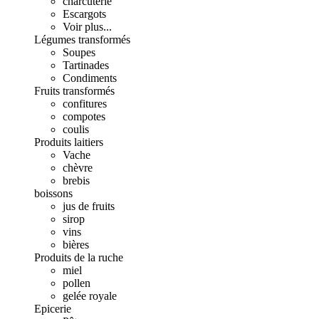
charcuterie
Escargots
Voir plus...
Légumes transformés
Soupes
Tartinades
Condiments
Fruits transformés
confitures
compotes
coulis
Produits laitiers
Vache
chèvre
brebis
boissons
jus de fruits
sirop
vins
bières
Produits de la ruche
miel
pollen
gelée royale
Epicerie