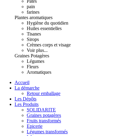
Pâtes
pain
farines
Plantes aromatiques
Hygiène du quotidien
Huiles essentielles
Tisanes
Sirops
Crèmes corps et visage
Voir plus...
Graines Potagères
Légumes
Fleurs
Aromatiques
Accueil
La démarche
Retour emballage
Les Dépôts
Les Produits
SOLIDARITE
Graines potagères
Fruits transformés
Epicerie
Légumes transformés