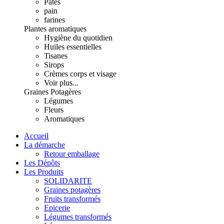
Pâtes
pain
farines
Plantes aromatiques
Hygiène du quotidien
Huiles essentielles
Tisanes
Sirops
Crèmes corps et visage
Voir plus...
Graines Potagères
Légumes
Fleurs
Aromatiques
Accueil
La démarche
Retour emballage
Les Dépôts
Les Produits
SOLIDARITE
Graines potagères
Fruits transformés
Epicerie
Légumes transformés