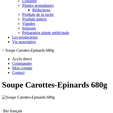
Légumes
Plantes aromatiques
Réductions
Produits de la ruche
Produits laitiers
Viandes
boissons
Préparation plante médicinale
Les producteurs
Vie associative
>
Soupe Carottes-Epinards 680g
Accès direct
Commander
Mon compte
Contact
Soupe Carottes-Epinards 680g
Bio français