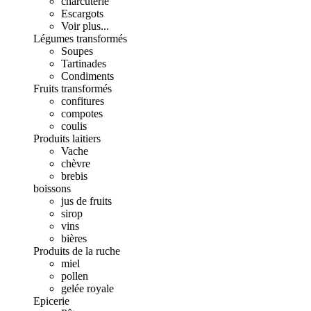
charcuterie
Escargots
Voir plus...
Légumes transformés
Soupes
Tartinades
Condiments
Fruits transformés
confitures
compotes
coulis
Produits laitiers
Vache
chèvre
brebis
boissons
jus de fruits
sirop
vins
bières
Produits de la ruche
miel
pollen
gelée royale
Epicerie