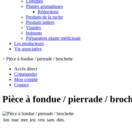
Légumes
Plantes aromatiques
Réductions
Produits de la ruche
Produits laitiers
Viandes
boissons
Préparation plante médicinale
Les producteurs
Vie associative
>
Pièce à fondue / pierrade / brochette
Accès direct
Commander
Mon compte
Contact
Pièce à fondue / pierrade / broc
lun.
mar.
mer.
jeu.
ven.
sam.
dim.