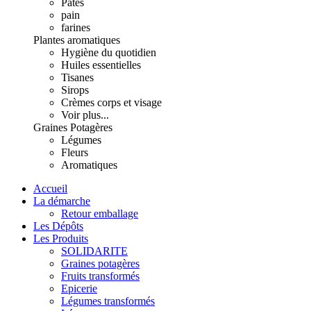
Pâtes
pain
farines
Plantes aromatiques
Hygiène du quotidien
Huiles essentielles
Tisanes
Sirops
Crèmes corps et visage
Voir plus...
Graines Potagères
Légumes
Fleurs
Aromatiques
Accueil
La démarche
Retour emballage
Les Dépôts
Les Produits
SOLIDARITE
Graines potagères
Fruits transformés
Epicerie
Légumes transformés