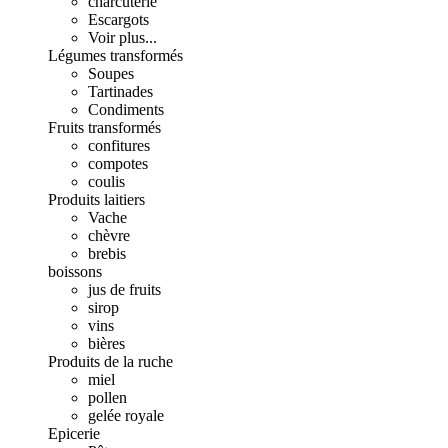
charcuterie
Escargots
Voir plus...
Légumes transformés
Soupes
Tartinades
Condiments
Fruits transformés
confitures
compotes
coulis
Produits laitiers
Vache
chèvre
brebis
boissons
jus de fruits
sirop
vins
bières
Produits de la ruche
miel
pollen
gelée royale
Epicerie