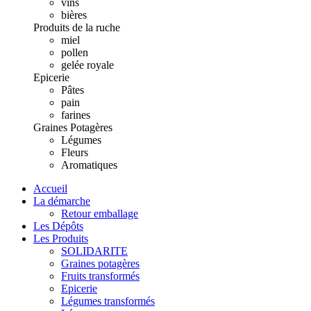
vins
bières
Produits de la ruche
miel
pollen
gelée royale
Epicerie
Pâtes
pain
farines
Graines Potagères
Légumes
Fleurs
Aromatiques
Accueil
La démarche
Retour emballage
Les Dépôts
Les Produits
SOLIDARITE
Graines potagères
Fruits transformés
Epicerie
Légumes transformés