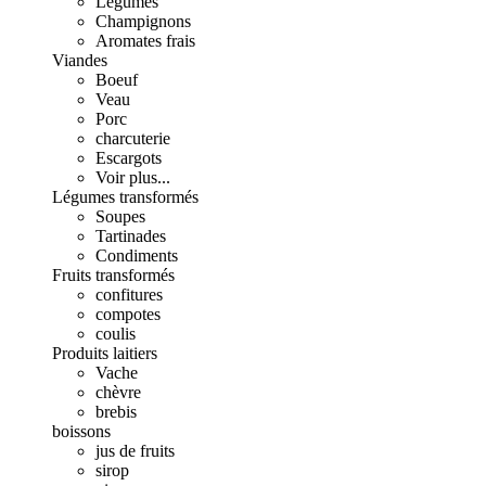
Légumes
Champignons
Aromates frais
Viandes
Boeuf
Veau
Porc
charcuterie
Escargots
Voir plus...
Légumes transformés
Soupes
Tartinades
Condiments
Fruits transformés
confitures
compotes
coulis
Produits laitiers
Vache
chèvre
brebis
boissons
jus de fruits
sirop