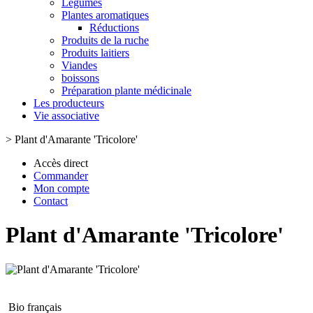
Légumes
Plantes aromatiques
Réductions
Produits de la ruche
Produits laitiers
Viandes
boissons
Préparation plante médicinale
Les producteurs
Vie associative
>
Plant d'Amarante 'Tricolore'
Accès direct
Commander
Mon compte
Contact
Plant d'Amarante 'Tricolore'
Bio français