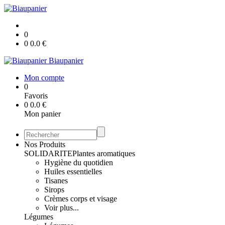
0
0
0.0
€
Biaupanier
Mon compte
0
Favoris
0
0.0
€
Mon panier
Nos Produits
SOLIDARITE
Plantes aromatiques
Hygiène du quotidien
Huiles essentielles
Tisanes
Sirops
Crèmes corps et visage
Voir plus...
Légumes