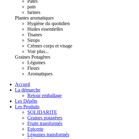
Pâtes
pain
farines
Plantes aromatiques
Hygiène du quotidien
Huiles essentielles
Tisanes
Sirops
Crèmes corps et visage
Voir plus...
Graines Potagères
Légumes
Fleurs
Aromatiques
Accueil
La démarche
Retour emballage
Les Dépôts
Les Produits
SOLIDARITE
Graines potagères
Fruits transformés
Epicerie
Légumes transformés