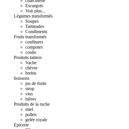
charcuterie
Escargots
Voir plus...
Légumes transformés
Soupes
Tartinades
Condiments
Fruits transformés
confitures
compotes
coulis
Produits laitiers
Vache
chèvre
brebis
boissons
jus de fruits
sirop
vins
bières
Produits de la ruche
miel
pollen
gelée royale
Epicerie