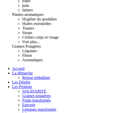
Pâtes
pain
farines
Plantes aromatiques
Hygiène du quotidien
Huiles essentielles
Tisanes
Sirops
Crèmes corps et visage
Voir plus...
Graines Potagères
Légumes
Fleurs
Aromatiques
Accueil
La démarche
Retour emballage
Les Dépôts
Les Produits
SOLIDARITE
Graines potagères
Fruits transformés
Epicerie
Légumes transformés