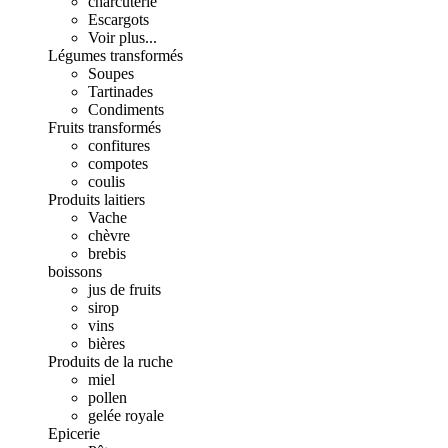
charcuterie
Escargots
Voir plus...
Légumes transformés
Soupes
Tartinades
Condiments
Fruits transformés
confitures
compotes
coulis
Produits laitiers
Vache
chèvre
brebis
boissons
jus de fruits
sirop
vins
bières
Produits de la ruche
miel
pollen
gelée royale
Epicerie