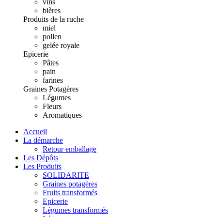
vins
bières
Produits de la ruche
miel
pollen
gelée royale
Epicerie
Pâtes
pain
farines
Graines Potagères
Légumes
Fleurs
Aromatiques
Accueil
La démarche
Retour emballage
Les Dépôts
Les Produits
SOLIDARITE
Graines potagères
Fruits transformés
Epicerie
Légumes transformés