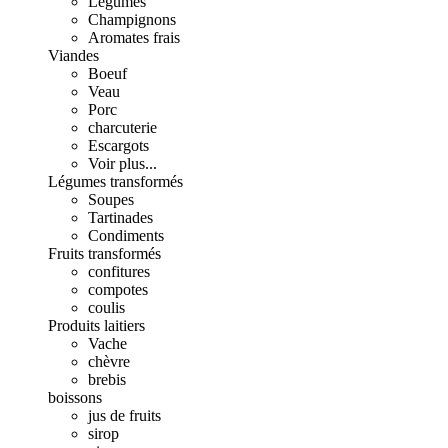
Légumes
Champignons
Aromates frais
Viandes
Boeuf
Veau
Porc
charcuterie
Escargots
Voir plus...
Légumes transformés
Soupes
Tartinades
Condiments
Fruits transformés
confitures
compotes
coulis
Produits laitiers
Vache
chèvre
brebis
boissons
jus de fruits
sirop