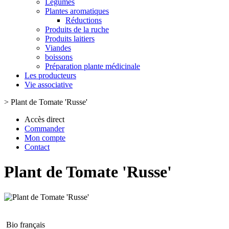
Légumes
Plantes aromatiques
Réductions
Produits de la ruche
Produits laitiers
Viandes
boissons
Préparation plante médicinale
Les producteurs
Vie associative
>
Plant de Tomate 'Russe'
Accès direct
Commander
Mon compte
Contact
Plant de Tomate 'Russe'
Bio français