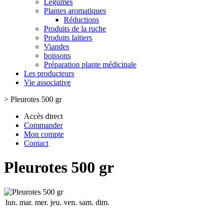
Légumes
Plantes aromatiques
Réductions
Produits de la ruche
Produits laitiers
Viandes
boissons
Préparation plante médicinale
Les producteurs
Vie associative
>
Pleurotes 500 gr
Accès direct
Commander
Mon compte
Contact
Pleurotes 500 gr
lun.
mar.
mer.
jeu.
ven.
sam.
dim.