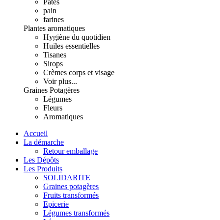
Pâtes
pain
farines
Plantes aromatiques
Hygiène du quotidien
Huiles essentielles
Tisanes
Sirops
Crèmes corps et visage
Voir plus...
Graines Potagères
Légumes
Fleurs
Aromatiques
Accueil
La démarche
Retour emballage
Les Dépôts
Les Produits
SOLIDARITE
Graines potagères
Fruits transformés
Epicerie
Légumes transformés