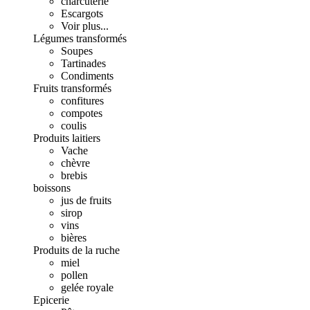
charcuterie
Escargots
Voir plus...
Légumes transformés
Soupes
Tartinades
Condiments
Fruits transformés
confitures
compotes
coulis
Produits laitiers
Vache
chèvre
brebis
boissons
jus de fruits
sirop
vins
bières
Produits de la ruche
miel
pollen
gelée royale
Epicerie