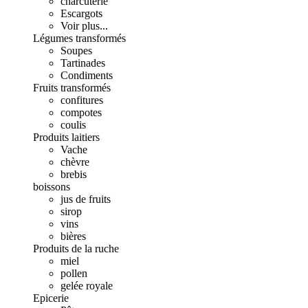
charcuterie
Escargots
Voir plus...
Légumes transformés
Soupes
Tartinades
Condiments
Fruits transformés
confitures
compotes
coulis
Produits laitiers
Vache
chèvre
brebis
boissons
jus de fruits
sirop
vins
bières
Produits de la ruche
miel
pollen
gelée royale
Epicerie