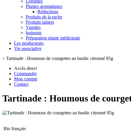
Légumes
Plantes aromatiques
Réductions
Produits de la ruche
Produits laitiers
Viandes
boissons
Préparation plante médicinale
Les producteurs
Vie associative
>
Tartinade : Houmous de courgettes au basilic citronné 85g
Accès direct
Commander
Mon compte
Contact
Tartinade : Houmous de courgett
Bio français