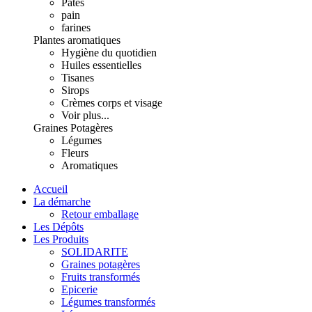
Pâtes
pain
farines
Plantes aromatiques
Hygiène du quotidien
Huiles essentielles
Tisanes
Sirops
Crèmes corps et visage
Voir plus...
Graines Potagères
Légumes
Fleurs
Aromatiques
Accueil
La démarche
Retour emballage
Les Dépôts
Les Produits
SOLIDARITE
Graines potagères
Fruits transformés
Epicerie
Légumes transformés