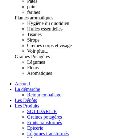
Pâtes
pain
farines
Plantes aromatiques
Hygiène du quotidien
Huiles essentielles
Tisanes
Sirops
Crèmes corps et visage
Voir plus...
Graines Potagères
Légumes
Fleurs
Aromatiques
Accueil
La démarche
Retour emballage
Les Dépôts
Les Produits
SOLIDARITE
Graines potagères
Fruits transformés
Epicerie
Légumes transformés