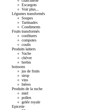
charcuterie
Escargots
Voir plus...
Légumes transformés
Soupes
Tartinades
Condiments
Fruits transformés
confitures
compotes
coulis
Produits laitiers
Vache
chèvre
brebis
boissons
jus de fruits
sirop
vins
bières
Produits de la ruche
miel
pollen
gelée royale
Epicerie