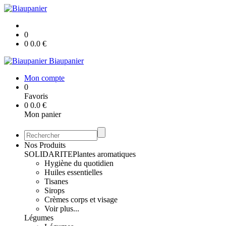
0
0
0.0
€
Biaupanier
Mon compte
0
Favoris
0
0.0
€
Mon panier
Nos Produits
SOLIDARITE
Plantes aromatiques
Hygiène du quotidien
Huiles essentielles
Tisanes
Sirops
Crèmes corps et visage
Voir plus...
Légumes