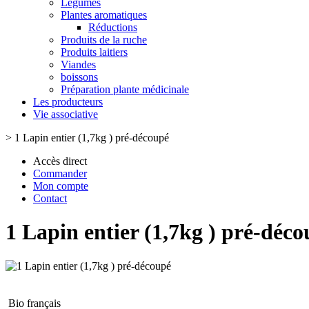
Légumes
Plantes aromatiques
Réductions
Produits de la ruche
Produits laitiers
Viandes
boissons
Préparation plante médicinale
Les producteurs
Vie associative
>
1 Lapin entier (1,7kg ) pré-découpé
Accès direct
Commander
Mon compte
Contact
1 Lapin entier (1,7kg ) pré-déc
Bio français