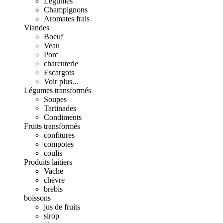
Légumes
Champignons
Aromates frais
Viandes
Boeuf
Veau
Porc
charcuterie
Escargots
Voir plus...
Légumes transformés
Soupes
Tartinades
Condiments
Fruits transformés
confitures
compotes
coulis
Produits laitiers
Vache
chèvre
brebis
boissons
jus de fruits
sirop