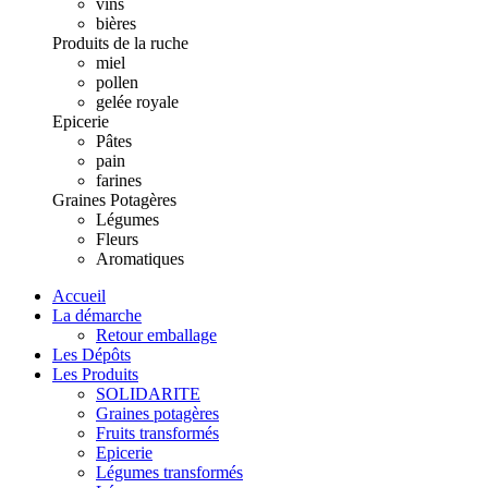
vins
bières
Produits de la ruche
miel
pollen
gelée royale
Epicerie
Pâtes
pain
farines
Graines Potagères
Légumes
Fleurs
Aromatiques
Accueil
La démarche
Retour emballage
Les Dépôts
Les Produits
SOLIDARITE
Graines potagères
Fruits transformés
Epicerie
Légumes transformés