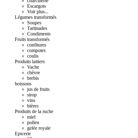
charcuterie
Escargots
Voir plus...
Légumes transformés
Soupes
Tartinades
Condiments
Fruits transformés
confitures
compotes
coulis
Produits laitiers
Vache
chèvre
brebis
boissons
jus de fruits
sirop
vins
bières
Produits de la ruche
miel
pollen
gelée royale
Epicerie