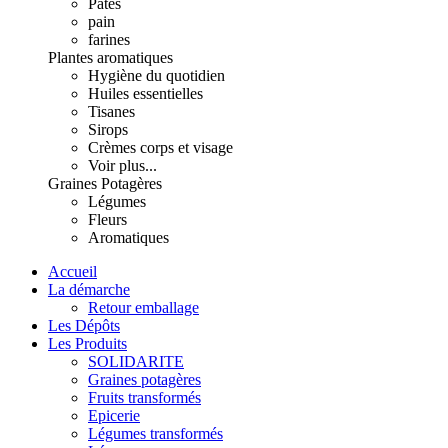
Pâtes
pain
farines
Plantes aromatiques
Hygiène du quotidien
Huiles essentielles
Tisanes
Sirops
Crèmes corps et visage
Voir plus...
Graines Potagères
Légumes
Fleurs
Aromatiques
Accueil
La démarche
Retour emballage
Les Dépôts
Les Produits
SOLIDARITE
Graines potagères
Fruits transformés
Epicerie
Légumes transformés