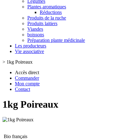
Légumes
Plantes aromatiques
Réductions
Produits de la ruche
Produits laitiers
Viandes
boissons
Préparation plante médicinale
Les producteurs
Vie associative
>
1kg Poireaux
Accès direct
Commander
Mon compte
Contact
1kg Poireaux
Bio français