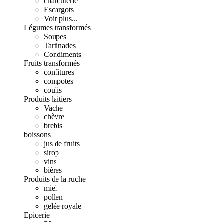
charcuterie
Escargots
Voir plus...
Légumes transformés
Soupes
Tartinades
Condiments
Fruits transformés
confitures
compotes
coulis
Produits laitiers
Vache
chèvre
brebis
boissons
jus de fruits
sirop
vins
bières
Produits de la ruche
miel
pollen
gelée royale
Epicerie