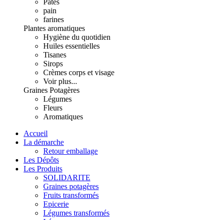
Pâtes
pain
farines
Plantes aromatiques
Hygiène du quotidien
Huiles essentielles
Tisanes
Sirops
Crèmes corps et visage
Voir plus...
Graines Potagères
Légumes
Fleurs
Aromatiques
Accueil
La démarche
Retour emballage
Les Dépôts
Les Produits
SOLIDARITE
Graines potagères
Fruits transformés
Epicerie
Légumes transformés