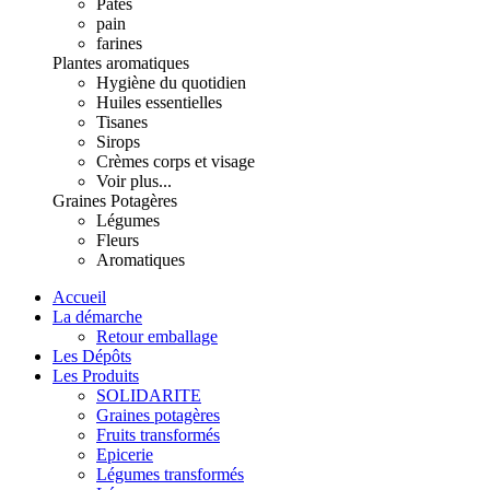
Pâtes
pain
farines
Plantes aromatiques
Hygiène du quotidien
Huiles essentielles
Tisanes
Sirops
Crèmes corps et visage
Voir plus...
Graines Potagères
Légumes
Fleurs
Aromatiques
Accueil
La démarche
Retour emballage
Les Dépôts
Les Produits
SOLIDARITE
Graines potagères
Fruits transformés
Epicerie
Légumes transformés