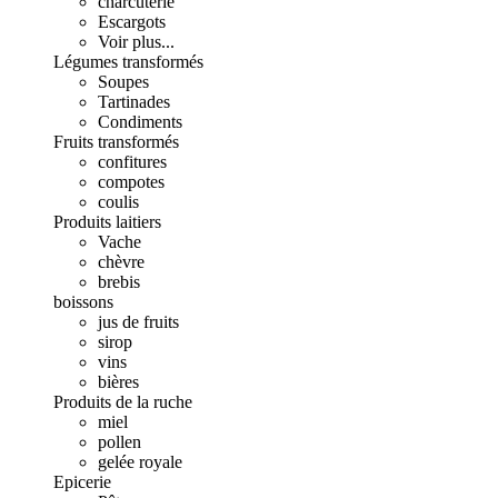
charcuterie
Escargots
Voir plus...
Légumes transformés
Soupes
Tartinades
Condiments
Fruits transformés
confitures
compotes
coulis
Produits laitiers
Vache
chèvre
brebis
boissons
jus de fruits
sirop
vins
bières
Produits de la ruche
miel
pollen
gelée royale
Epicerie