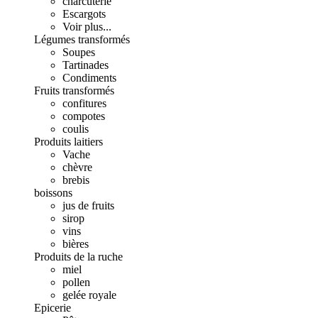
charcuterie
Escargots
Voir plus...
Légumes transformés
Soupes
Tartinades
Condiments
Fruits transformés
confitures
compotes
coulis
Produits laitiers
Vache
chèvre
brebis
boissons
jus de fruits
sirop
vins
bières
Produits de la ruche
miel
pollen
gelée royale
Epicerie