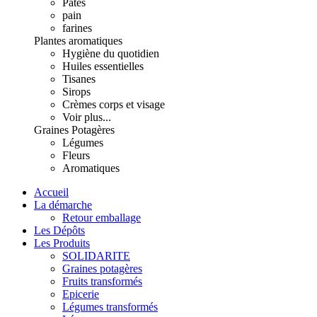
Pâtes
pain
farines
Plantes aromatiques
Hygiène du quotidien
Huiles essentielles
Tisanes
Sirops
Crèmes corps et visage
Voir plus...
Graines Potagères
Légumes
Fleurs
Aromatiques
Accueil
La démarche
Retour emballage
Les Dépôts
Les Produits
SOLIDARITE
Graines potagères
Fruits transformés
Epicerie
Légumes transformés