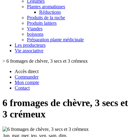
Légumes
Plantes aromatiques
Réductions
Produits de la ruche
Produits laitiers
Viandes
boissons
Préparation plante médicinale
Les producteurs
Vie associative
>
6 fromages de chèvre, 3 secs et 3 crémeux
Accès direct
Commander
Mon compte
Contact
6 fromages de chèvre, 3 secs et
3 crémeux
lun.
mar.
mer.
jeu.
ven.
sam.
dim.