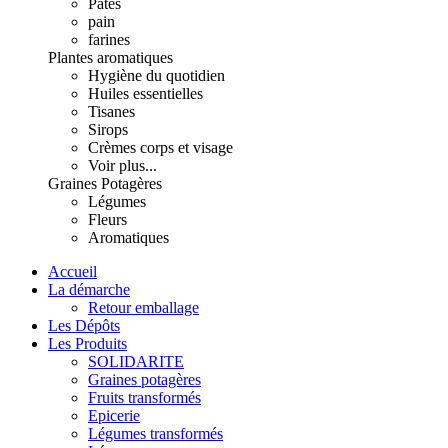
Pâtes
pain
farines
Plantes aromatiques
Hygiène du quotidien
Huiles essentielles
Tisanes
Sirops
Crèmes corps et visage
Voir plus...
Graines Potagères
Légumes
Fleurs
Aromatiques
Accueil
La démarche
Retour emballage
Les Dépôts
Les Produits
SOLIDARITE
Graines potagères
Fruits transformés
Epicerie
Légumes transformés