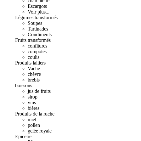
charcuterie
Escargots
Voir plus...
Légumes transformés
Soupes
Tartinades
Condiments
Fruits transformés
confitures
compotes
coulis
Produits laitiers
Vache
chèvre
brebis
boissons
jus de fruits
sirop
vins
bières
Produits de la ruche
miel
pollen
gelée royale
Epicerie