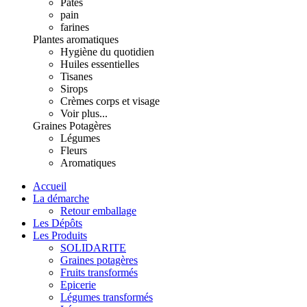
Pâtes
pain
farines
Plantes aromatiques
Hygiène du quotidien
Huiles essentielles
Tisanes
Sirops
Crèmes corps et visage
Voir plus...
Graines Potagères
Légumes
Fleurs
Aromatiques
Accueil
La démarche
Retour emballage
Les Dépôts
Les Produits
SOLIDARITE
Graines potagères
Fruits transformés
Epicerie
Légumes transformés