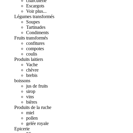
charcuterie
Escargots
Voir plus...
Légumes transformés
Soupes
Tartinades
Condiments
Fruits transformés
confitures
compotes
coulis
Produits laitiers
Vache
chèvre
brebis
boissons
jus de fruits
sirop
vins
bières
Produits de la ruche
miel
pollen
gelée royale
Epicerie