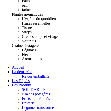
Pâtes
pain
farines
Plantes aromatiques
Hygiène du quotidien
Huiles essentielles
Tisanes
Sirops
Crèmes corps et visage
Voir plus...
Graines Potagères
Légumes
Fleurs
Aromatiques
Accueil
La démarche
Retour emballage
Les Dépôts
Les Produits
SOLIDARITE
Graines potagères
Fruits transformés
Epicerie
Légumes transformés