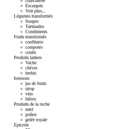
charcuterie
Escargots
Voir plus...
Légumes transformés
Soupes
Tartinades
Condiments
Fruits transformés
confitures
compotes
coulis
Produits laitiers
Vache
chèvre
brebis
boissons
jus de fruits
sirop
vins
bières
Produits de la ruche
miel
pollen
gelée royale
Epicerie