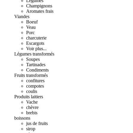
Légumes
Champignons
Aromates frais
Viandes
Boeuf
Veau
Porc
charcuterie
Escargots
Voir plus...
Légumes transformés
Soupes
Tartinades
Condiments
Fruits transformés
confitures
compotes
coulis
Produits laitiers
Vache
chèvre
brebis
boissons
jus de fruits
sirop