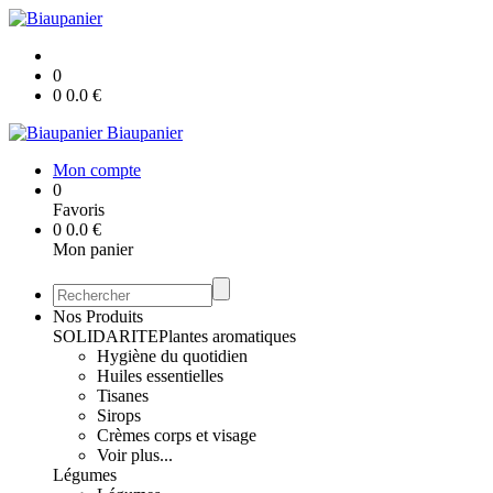
0
0
0.0
€
Biaupanier
Mon compte
0
Favoris
0
0.0
€
Mon panier
Nos Produits
SOLIDARITE
Plantes aromatiques
Hygiène du quotidien
Huiles essentielles
Tisanes
Sirops
Crèmes corps et visage
Voir plus...
Légumes