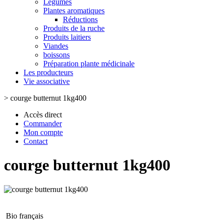
Légumes
Plantes aromatiques
Réductions
Produits de la ruche
Produits laitiers
Viandes
boissons
Préparation plante médicinale
Les producteurs
Vie associative
>
courge butternut 1kg400
Accès direct
Commander
Mon compte
Contact
courge butternut 1kg400
Bio français