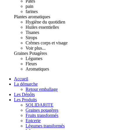
Pâtes
pain
farines
Plantes aromatiques
Hygiène du quotidien
Huiles essentielles
Tisanes
Sirops
Crèmes corps et visage
Voir plus...
Graines Potagères
Légumes
Fleurs
Aromatiques
Accueil
La démarche
Retour emballage
Les Dépôts
Les Produits
SOLIDARITE
Graines potagères
Fruits transformés
Epicerie
Légumes transformés