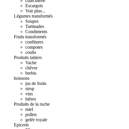
charcuterie
Escargots
Voir plus...
Légumes transformés
Soupes
Tartinades
Condiments
Fruits transformés
confitures
compotes
coulis
Produits laitiers
Vache
chèvre
brebis
boissons
jus de fruits
sirop
vins
bières
Produits de la ruche
miel
pollen
gelée royale
Epicerie