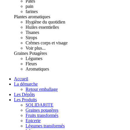
Pâtes
pain
farines
Plantes aromatiques
Hygiène du quotidien
Huiles essentielles
Tisanes
Sirops
Crèmes corps et visage
Voir plus...
Graines Potagères
Légumes
Fleurs
Aromatiques
Accueil
La démarche
Retour emballage
Les Dépôts
Les Produits
SOLIDARITE
Graines potagères
Fruits transformés
Epicerie
Légumes transformés