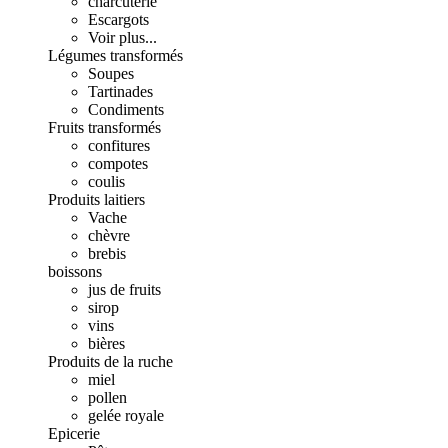
charcuterie
Escargots
Voir plus...
Légumes transformés
Soupes
Tartinades
Condiments
Fruits transformés
confitures
compotes
coulis
Produits laitiers
Vache
chèvre
brebis
boissons
jus de fruits
sirop
vins
bières
Produits de la ruche
miel
pollen
gelée royale
Epicerie