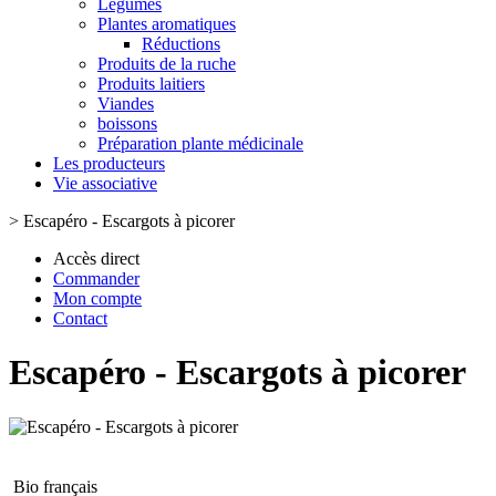
Légumes
Plantes aromatiques
Réductions
Produits de la ruche
Produits laitiers
Viandes
boissons
Préparation plante médicinale
Les producteurs
Vie associative
>
Escapéro - Escargots à picorer
Accès direct
Commander
Mon compte
Contact
Escapéro - Escargots à picorer
Bio français