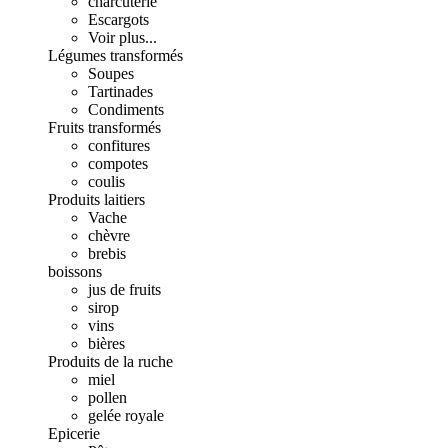
charcuterie
Escargots
Voir plus...
Légumes transformés
Soupes
Tartinades
Condiments
Fruits transformés
confitures
compotes
coulis
Produits laitiers
Vache
chèvre
brebis
boissons
jus de fruits
sirop
vins
bières
Produits de la ruche
miel
pollen
gelée royale
Epicerie