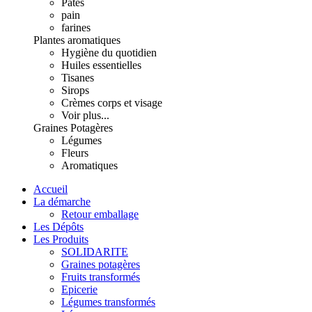
Pâtes
pain
farines
Plantes aromatiques
Hygiène du quotidien
Huiles essentielles
Tisanes
Sirops
Crèmes corps et visage
Voir plus...
Graines Potagères
Légumes
Fleurs
Aromatiques
Accueil
La démarche
Retour emballage
Les Dépôts
Les Produits
SOLIDARITE
Graines potagères
Fruits transformés
Epicerie
Légumes transformés