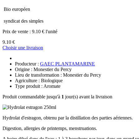
Bio européen
syndicat des simples
Prix de vente :
9.10 € l'unité
9.10 €
Choisir une livraison
Producteur :
GAEC PLANTAMARINE
Origine : Monestier du Percy
Lieu de transformation : Monestier du Percy
Agriculture : Biologique
Type produit : Aromate
Produit commandable jusqu'à
1
jour(s) avant la livraison
Hydrolat d'estragon, obtenu par la distillation des parties aériennes.
Digestion, allergies de printemps, menstruations.
A boire dilué dans de l'eau : 1 à 3 bouchons par jour, dans un grand v