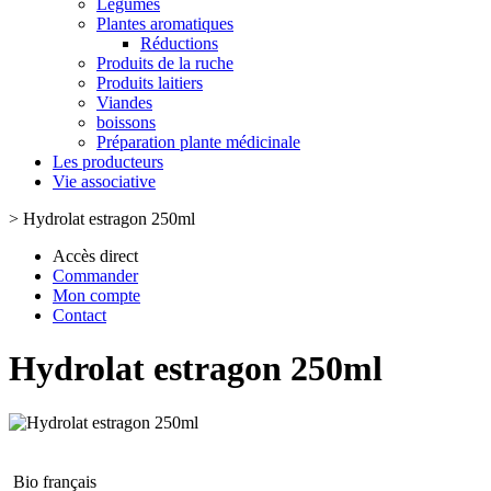
Légumes
Plantes aromatiques
Réductions
Produits de la ruche
Produits laitiers
Viandes
boissons
Préparation plante médicinale
Les producteurs
Vie associative
>
Hydrolat estragon 250ml
Accès direct
Commander
Mon compte
Contact
Hydrolat estragon 250ml
Bio français