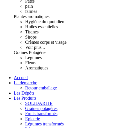
Pâtes
pain
farines
Plantes aromatiques
Hygiène du quotidien
Huiles essentielles
Tisanes
Sirops
Crèmes corps et visage
Voir plus...
Graines Potagères
Légumes
Fleurs
Aromatiques
Accueil
La démarche
Retour emballage
Les Dépôts
Les Produits
SOLIDARITE
Graines potagères
Fruits transformés
Epicerie
Légumes transformés