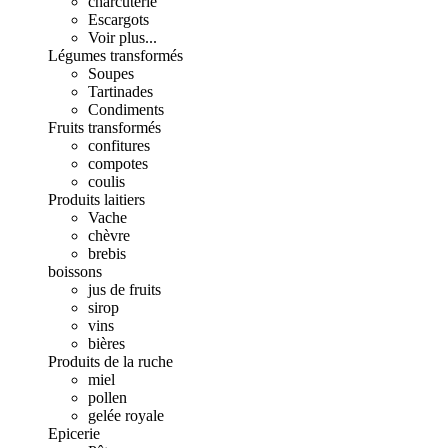
charcuterie
Escargots
Voir plus...
Légumes transformés
Soupes
Tartinades
Condiments
Fruits transformés
confitures
compotes
coulis
Produits laitiers
Vache
chèvre
brebis
boissons
jus de fruits
sirop
vins
bières
Produits de la ruche
miel
pollen
gelée royale
Epicerie