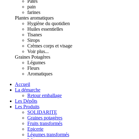
Pâtes
pain
farines
Plantes aromatiques
Hygiène du quotidien
Huiles essentielles
Tisanes
Sirops
Crèmes corps et visage
Voir plus...
Graines Potagères
Légumes
Fleurs
Aromatiques
Accueil
La démarche
Retour emballage
Les Dépôts
Les Produits
SOLIDARITE
Graines potagères
Fruits transformés
Epicerie
Légumes transformés