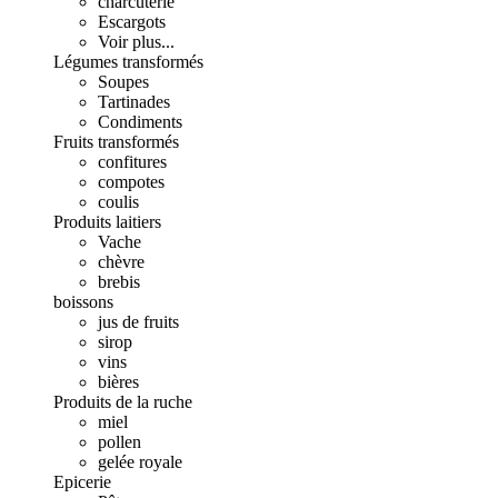
charcuterie
Escargots
Voir plus...
Légumes transformés
Soupes
Tartinades
Condiments
Fruits transformés
confitures
compotes
coulis
Produits laitiers
Vache
chèvre
brebis
boissons
jus de fruits
sirop
vins
bières
Produits de la ruche
miel
pollen
gelée royale
Epicerie