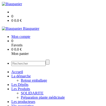
0
0
0.0
€
Biaupanier
Mon compte
0
Favoris
0
0.0
€
Mon panier
Accueil
La démarche
Retour emballage
Les Dépôts
Les Produits
SOLIDARITE
Préparation plante médicinale
Les producteurs
Vie associative