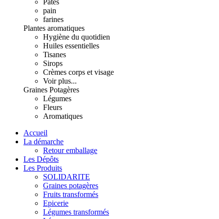
Pâtes
pain
farines
Plantes aromatiques
Hygiène du quotidien
Huiles essentielles
Tisanes
Sirops
Crèmes corps et visage
Voir plus...
Graines Potagères
Légumes
Fleurs
Aromatiques
Accueil
La démarche
Retour emballage
Les Dépôts
Les Produits
SOLIDARITE
Graines potagères
Fruits transformés
Epicerie
Légumes transformés