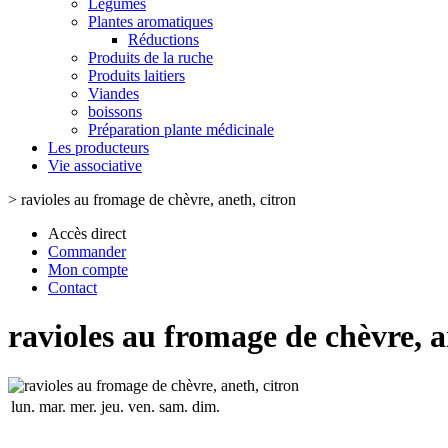
Légumes
Plantes aromatiques
Réductions
Produits de la ruche
Produits laitiers
Viandes
boissons
Préparation plante médicinale
Les producteurs
Vie associative
>
ravioles au fromage de chèvre, aneth, citron
Accès direct
Commander
Mon compte
Contact
ravioles au fromage de chèvre, a
lun.
mar.
mer.
jeu.
ven.
sam.
dim.