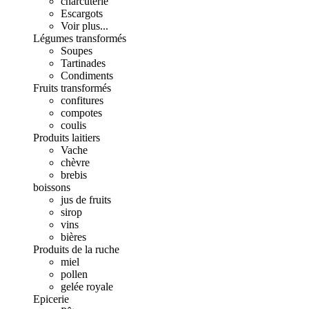
charcuterie
Escargots
Voir plus...
Légumes transformés
Soupes
Tartinades
Condiments
Fruits transformés
confitures
compotes
coulis
Produits laitiers
Vache
chèvre
brebis
boissons
jus de fruits
sirop
vins
bières
Produits de la ruche
miel
pollen
gelée royale
Epicerie