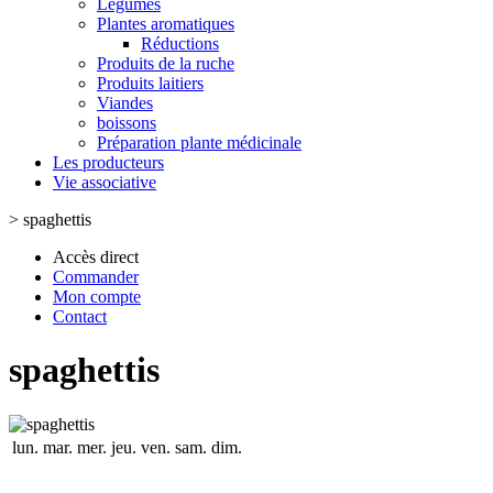
Légumes
Plantes aromatiques
Réductions
Produits de la ruche
Produits laitiers
Viandes
boissons
Préparation plante médicinale
Les producteurs
Vie associative
>
spaghettis
Accès direct
Commander
Mon compte
Contact
spaghettis
lun.
mar.
mer.
jeu.
ven.
sam.
dim.