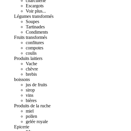
charcuterie
Escargots
Voir plus...
Légumes transformés
Soupes
Tartinades
Condiments
Fruits transformés
confitures
compotes
coulis
Produits laitiers
Vache
chèvre
brebis
boissons
jus de fruits
sirop
vins
bières
Produits de la ruche
miel
pollen
gelée royale
Epicerie