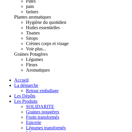
Pâtes
pain
farines
Plantes aromatiques
Hygiène du quotidien
Huiles essentielles
Tisanes
Sirops
Crèmes corps et visage
Voir plus...
Graines Potagères
Légumes
Fleurs
Aromatiques
Accueil
La démarche
Retour emballage
Les Dépôts
Les Produits
SOLIDARITE
Graines potagères
Fruits transformés
Epicerie
Légumes transformés