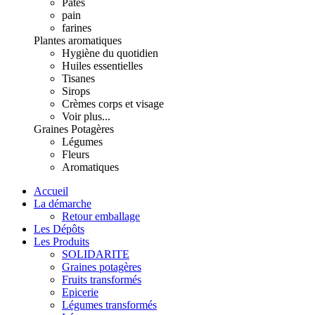
Pâtes
pain
farines
Plantes aromatiques
Hygiène du quotidien
Huiles essentielles
Tisanes
Sirops
Crèmes corps et visage
Voir plus...
Graines Potagères
Légumes
Fleurs
Aromatiques
Accueil
La démarche
Retour emballage
Les Dépôts
Les Produits
SOLIDARITE
Graines potagères
Fruits transformés
Epicerie
Légumes transformés