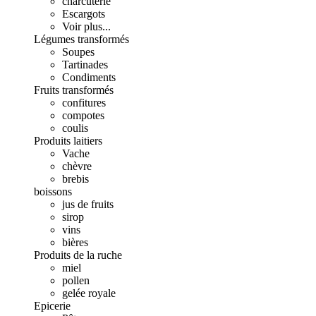
charcuterie
Escargots
Voir plus...
Légumes transformés
Soupes
Tartinades
Condiments
Fruits transformés
confitures
compotes
coulis
Produits laitiers
Vache
chèvre
brebis
boissons
jus de fruits
sirop
vins
bières
Produits de la ruche
miel
pollen
gelée royale
Epicerie