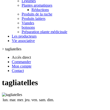
Légumes
Plantes aromatiques
Réductions
Produits de la ruche
Produits laitiers
Viandes
boissons
Préparation plante médicinale
Les producteurs
Vie associative
>
tagliatelles
Accès direct
Commander
Mon compte
Contact
tagliatelles
lun.
mar.
mer.
jeu.
ven.
sam.
dim.