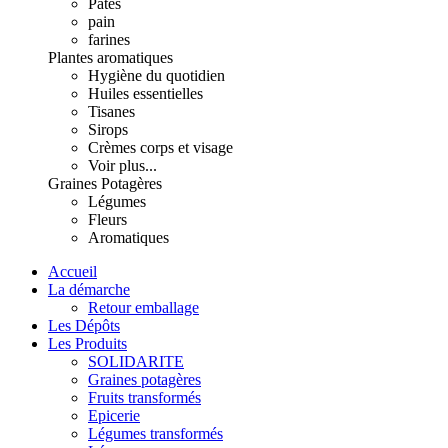
Pâtes
pain
farines
Plantes aromatiques
Hygiène du quotidien
Huiles essentielles
Tisanes
Sirops
Crèmes corps et visage
Voir plus...
Graines Potagères
Légumes
Fleurs
Aromatiques
Accueil
La démarche
Retour emballage
Les Dépôts
Les Produits
SOLIDARITE
Graines potagères
Fruits transformés
Epicerie
Légumes transformés