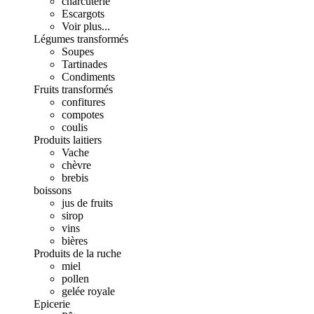
charcuterie
Escargots
Voir plus...
Légumes transformés
Soupes
Tartinades
Condiments
Fruits transformés
confitures
compotes
coulis
Produits laitiers
Vache
chèvre
brebis
boissons
jus de fruits
sirop
vins
bières
Produits de la ruche
miel
pollen
gelée royale
Epicerie