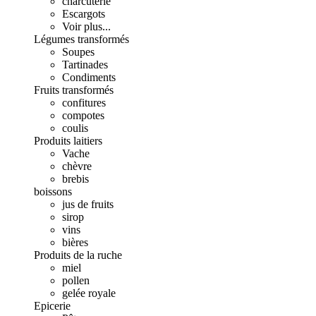
charcuterie
Escargots
Voir plus...
Légumes transformés
Soupes
Tartinades
Condiments
Fruits transformés
confitures
compotes
coulis
Produits laitiers
Vache
chèvre
brebis
boissons
jus de fruits
sirop
vins
bières
Produits de la ruche
miel
pollen
gelée royale
Epicerie