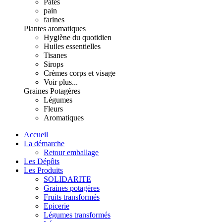
Pâtes
pain
farines
Plantes aromatiques
Hygiène du quotidien
Huiles essentielles
Tisanes
Sirops
Crèmes corps et visage
Voir plus...
Graines Potagères
Légumes
Fleurs
Aromatiques
Accueil
La démarche
Retour emballage
Les Dépôts
Les Produits
SOLIDARITE
Graines potagères
Fruits transformés
Epicerie
Légumes transformés