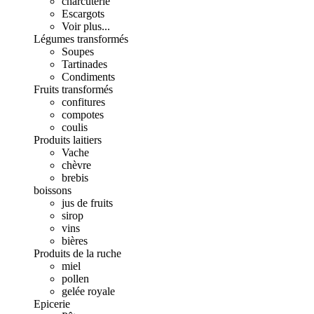
charcuterie
Escargots
Voir plus...
Légumes transformés
Soupes
Tartinades
Condiments
Fruits transformés
confitures
compotes
coulis
Produits laitiers
Vache
chèvre
brebis
boissons
jus de fruits
sirop
vins
bières
Produits de la ruche
miel
pollen
gelée royale
Epicerie