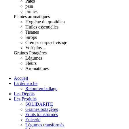
Pâtes
pain
farines
Plantes aromatiques
Hygiène du quotidien
Huiles essentielles
Tisanes
Sirops
Crèmes corps et visage
Voir plus...
Graines Potagères
Légumes
Fleurs
Aromatiques
Accueil
La démarche
Retour emballage
Les Dépôts
Les Produits
SOLIDARITE
Graines potagères
Fruits transformés
Epicerie
Légumes transformés