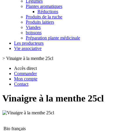
Légumes
Plantes aromatiques
Réductions
Produits de la ruche
Produits laitiers
Viandes
boissons
Préparation plante médicinale
Les producteurs
Vie associative
>
Vinaigre à la menthe 25cl
Accès direct
Commander
Mon compte
Contact
Vinaigre à la menthe 25cl
Bio français